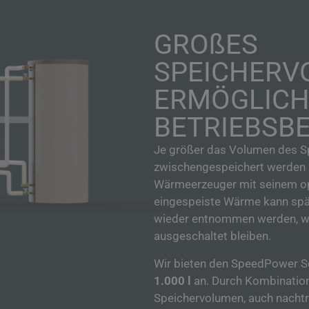
GRO
ß
ES
SPEICHERV
ERMÖGLICH
BETRIEBSB
Je größer das Volumen des S
zwischengespeichert werden 
Wärmeerzeuger mit seinem
o
eingespeiste Wärme kann spät
wieder entnommen werden, w
ausgeschaltet bleiben.
Wir bieten den SpeedPower S
1.000 l
an. Durch Kombination
Speichervolumen, auch nachträ