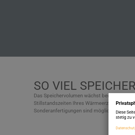
SO VIEL SPEICH
Das Speichervolumen wächst bei SpeedPower
Stillstandszeiten Ihres Wärmeerzeugers noch
Sonderanfertigungen sind möglich.