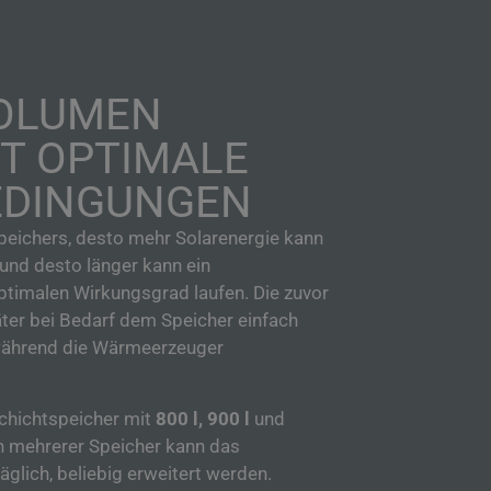
OLUMEN
T OPTIMALE
EDINGUNGEN
peichers,
desto mehr Solarenergie kann
und desto
länger kann
ein
ptimalen Wirkungsgrad
laufen
. Die zuvor
er bei Bedarf dem Speicher einfach
ährend die Wärmeerzeuger
chichtspeicher mit
800 l, 900 l
und
 mehrerer Speicher kann das
glich, beliebig erweitert werden.