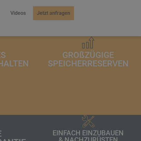
Videos
Jetzt anfragen
ES
GRO
ß
ZÜGIGE
HALTEN
SPEICHERRESERVEN
E
EINFACH EINZUBAUEN
& NACHZURÜSTEN