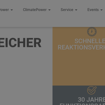
Power
ClimatePower
Service
Events
EICHER
SCHNELL
REAKTIONSVER
30 JAHR