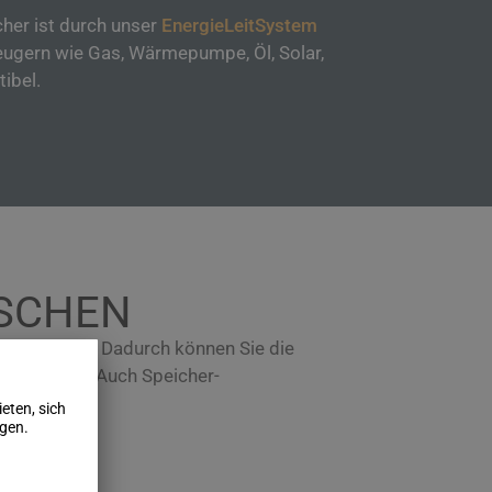
her ist durch unser
EnergieLeitSystem
ugern wie Gas, Wärmepumpe, Öl, Solar,
ibel.
NSCHEN
it machbar. Dadurch können Sie die
r steigern. Auch Speicher-