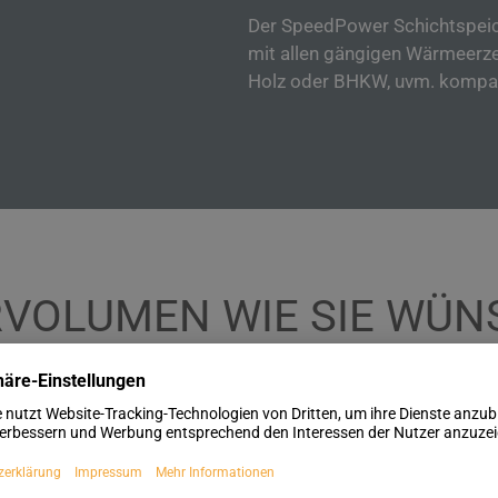
Der SpeedPower Schichtspeic
mit allen gängigen Wärmeerze
Holz oder BHKW, uvm. kompat
ERVOLUMEN WIE SIE WÜ
 mit. Große Speichervolumia sind mit SpeedPower jederze
 weiter verlängern und die Nutzung der Sonnenenergie weite