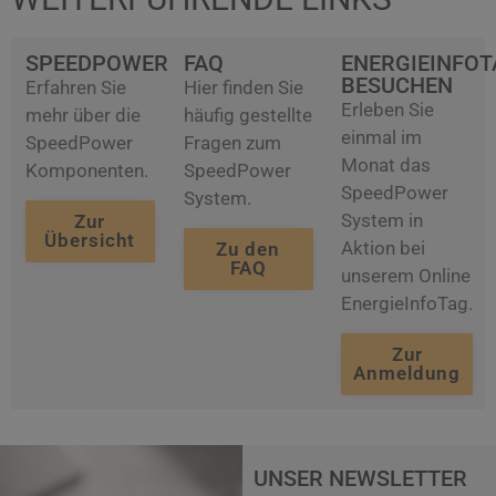
SPEEDPOWER
FAQ
ENERGIEINFOT
BESUCHEN
Erfahren Sie
Hier finden Sie
Erleben Sie
mehr über die
häufig gestellte
einmal im
SpeedPower
Fragen zum
Monat das
Komponenten.
SpeedPower
SpeedPower
System.
System in
Zur
Übersicht
Aktion bei
Zu den
FAQ
unserem Online
EnergieInfoTag.
Zur
Anmeldung
UNSER NEWSLETTER